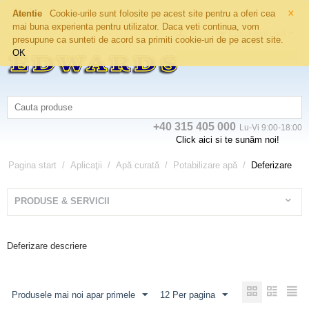
×
Atentie
Cookie-urile sunt folosite pe acest site pentru a oferi cea
mai buna experienta pentru utilizator. Daca veti continua, vom
Coșul este gol
presupune ca sunteti de acord sa primiti cookie-uri de pe acest site.
OK
+40 315 405 000
Lu-Vi 9:00-18:00
Click aici si te sunăm noi!
Pagina start
/
Aplicaţii
/
Apă curată
/
Potabilizare apă
/
Deferizare
PRODUSE & SERVICII
Deferizare descriere
Produsele mai noi apar primele
12 Per pagina