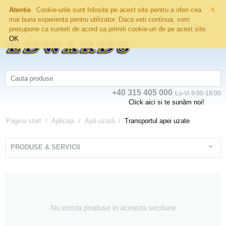
×
Atentie
Cookie-urile sunt folosite pe acest site pentru a oferi cea
mai buna experienta pentru utilizator. Daca veti continua, vom
Coșul este gol
presupune ca sunteti de acord sa primiti cookie-uri de pe acest site.
OK
+40 315 405 000
Lu-Vi 9:00-18:00
Click aici si te sunăm noi!
Pagina start
/
Aplicaţii
/
Apă uzată
/
Transportul apei uzate
PRODUSE & SERVICII
Nu exista produse in aceasta sectiune