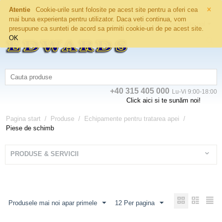
×
Atentie
Cookie-urile sunt folosite pe acest site pentru a oferi cea
mai buna experienta pentru utilizator. Daca veti continua, vom
Coșul este gol
presupune ca sunteti de acord sa primiti cookie-uri de pe acest site.
OK
+40 315 405 000
Lu-Vi 9:00-18:00
Click aici si te sunăm noi!
Pagina start
/
Produse
/
Echipamente pentru tratarea apei
/
Piese de schimb
PRODUSE & SERVICII
Produsele mai noi apar primele
12 Per pagina