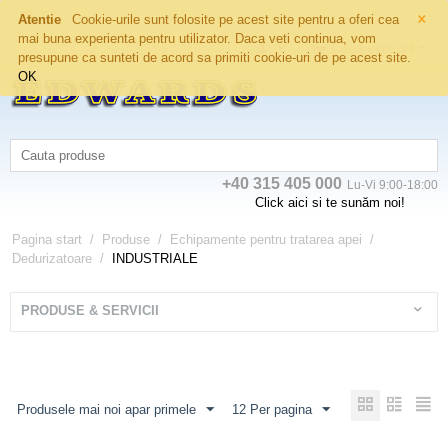
×
Atentie
Cookie-urile sunt folosite pe acest site pentru a oferi cea
mai buna experienta pentru utilizator. Daca veti continua, vom
Coșul este gol
presupune ca sunteti de acord sa primiti cookie-uri de pe acest site.
OK
+40 315 405 000
Lu-Vi 9:00-18:00
Click aici si te sunăm noi!
Pagina start
/
Produse
/
Echipamente pentru tratarea apei
/
Dedurizatoare
/
INDUSTRIALE
PRODUSE & SERVICII
Produsele mai noi apar primele
12 Per pagina