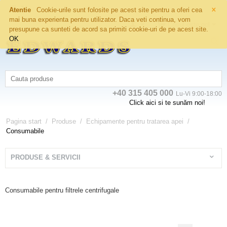
×
Atentie
Cookie-urile sunt folosite pe acest site pentru a oferi cea
mai buna experienta pentru utilizator. Daca veti continua, vom
Coșul este gol
presupune ca sunteti de acord sa primiti cookie-uri de pe acest site.
OK
+40 315 405 000
Lu-Vi 9:00-18:00
Click aici si te sunăm noi!
Pagina start
/
Produse
/
Echipamente pentru tratarea apei
/
Consumabile
PRODUSE & SERVICII
Consumabile pentru filtrele centrifugale