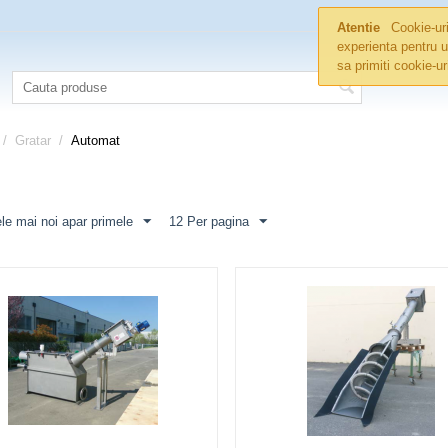
Atentie
Cookie-uri
experienta pentru u
sa primiti cookie-u
/
Gratar
/
Automat
le mai noi apar primele
12 Per pagina