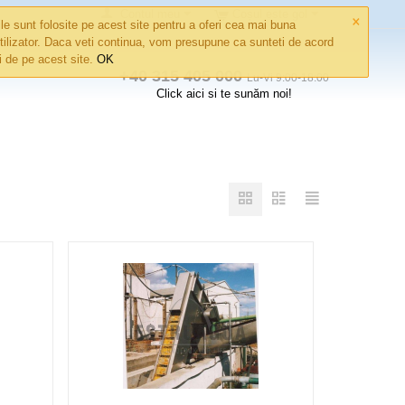
×
Contul meu
Coșul este gol
le sunt folosite pe acest site pentru a oferi cea mai buna
tilizator. Daca veti continua, vom presupune ca sunteti de acord
ri de pe acest site.
OK
+40 315 405 000
Lu-Vi 9:00-18:00
Click aici si te sunăm noi!