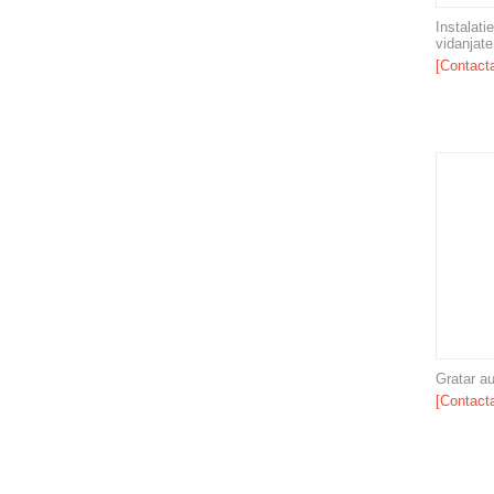
Instalati
vidanjat
[Contacta
Gratar a
[Contacta