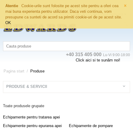
×
Atentie
Cookie-urile sunt folosite pe acest site pentru a oferi cea
mai buna experienta pentru utilizator. Daca veti continua, vom
Coșul este gol
presupune ca sunteti de acord sa primiti cookie-uri de pe acest site.
OK
+40 315 405 000
Lu-Vi 9:00-18:00
Click aici si te sunăm noi!
Pagina start
/
Produse
PRODUSE & SERVICII
Toate produsele grupate
Echipamente pentru tratarea apei
Echipamente pentru epurarea apei
Echipamente de pompare