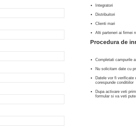
Integratori
Distribuitori
Clienti mari
Alti parteneri ai firmei 
Procedura de inr
Completati campurile al
Nu solicitam date cu pri
Datele vor fi verificate
corespunde conditiilor
Dupa activare veti pri
formular si va veti put