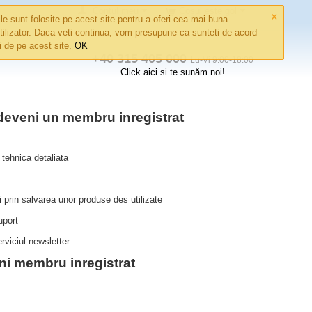
×
Contul meu
Coșul este gol
le sunt folosite pe acest site pentru a oferi cea mai buna
tilizator. Daca veti continua, vom presupune ca sunteti de acord
ri de pe acest site.
OK
+40 315 405 000
Lu-Vi 9:00-18:00
Click aici si te sunăm noi!
 deveni un membru inregistrat
tehnica detaliata
i prin salvarea unor produse des utilizate
uport
rviciul newsletter
ni membru inregistrat