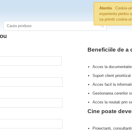
Atentie
Cookie-uri
experienta pentru u
sa primiti cookie-u
nou
Beneficiile de a
Acces la documentatie 
Suport client prioritizat
Acces facil la informati
Gestionarea cererilor s
Acces la noutati prin se
Cine poate deve
Proiectanti, consultanti