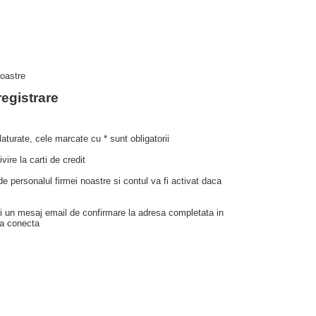
noastre
egistrare
aturate, cele marcate cu * sunt obligatorii
vire la carti de credit
 de personalul firmei noastre si contul va fi activat daca
mi un mesaj email de confirmare la adresa completata in
ea conecta