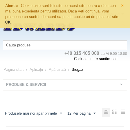
×
Atentie
Cookie-urile sunt folosite pe acest site pentru a oferi cea
mai buna experienta pentru utilizator. Daca veti continua, vom
Coșul este gol
presupune ca sunteti de acord sa primiti cookie-uri de pe acest site.
OK
+40 315 405 000
Lu-Vi 9:00-18:00
Click aici si te sunăm noi!
Pagina start
/
Aplicaţii
/
Apă uzată
/
Biogaz
PRODUSE & SERVICII
Produsele mai noi apar primele
12 Per pagina