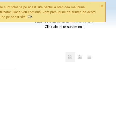
×
Contul meu
Coșul este gol
le sunt folosite pe acest site pentru a oferi cea mai buna
tilizator. Daca veti continua, vom presupune ca sunteti de acord
ri de pe acest site.
OK
+40 315 405 000
Lu-Vi 9:00-18:00
Click aici si te sunăm noi!