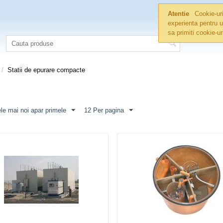
Atentie
Cookie-uri
experienta pentru u
sa primiti cookie-u
/
Statii de epurare compacte
le mai noi apar primele
12 Per pagina