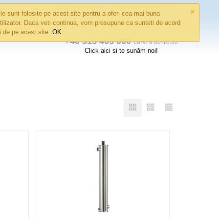
×
Contul meu
Coșul este gol
le sunt folosite pe acest site pentru a oferi cea mai buna
tilizator. Daca veti continua, vom presupune ca sunteti de acord
ri de pe acest site.
OK
+40 315 405 000
Lu-Vi 9:00-18:00
Click aici si te sunăm noi!