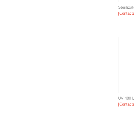
Steriliz
[Contacta
UV 480 
[Contacta