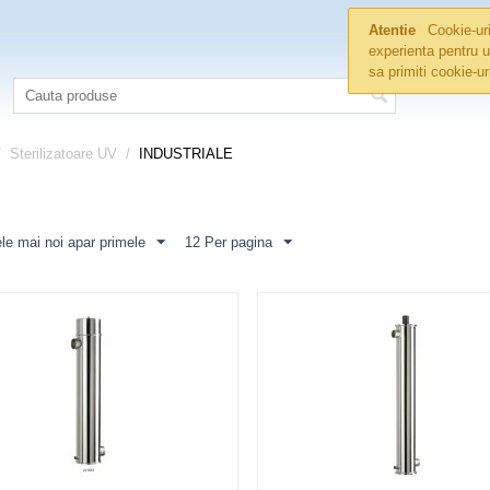
Atentie
Cookie-uri
experienta pentru u
sa primiti cookie-u
/
Sterilizatoare UV
/
INDUSTRIALE
le mai noi apar primele
12 Per pagina