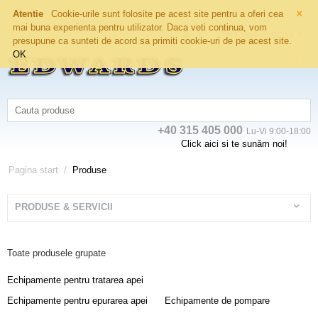
×
Atentie
Cookie-urile sunt folosite pe acest site pentru a oferi cea
mai buna experienta pentru utilizator. Daca veti continua, vom
Coșul este gol
presupune ca sunteti de acord sa primiti cookie-uri de pe acest site.
OK
+40 315 405 000
Lu-Vi 9:00-18:00
Click aici si te sunăm noi!
Pagina start
/
Produse
PRODUSE & SERVICII
Toate produsele grupate
Echipamente pentru tratarea apei
Echipamente pentru epurarea apei
Echipamente de pompare