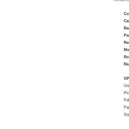
Co
Cadrul
Ban
Par
Re
Mot
Ro
Ra
OP
Uni
Pic
Pal
Pan
Sis