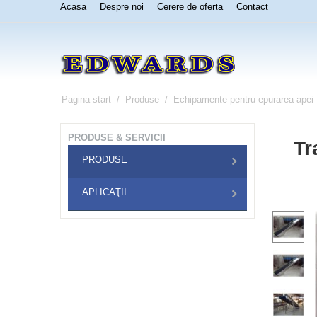
Acasa
Despre noi
Cerere de oferta
Contact
Pagina start
/
Produse
/
Echipamente pentru epurarea apei
PRODUSE & SERVICII
Tr
PRODUSE
APLICAŢII