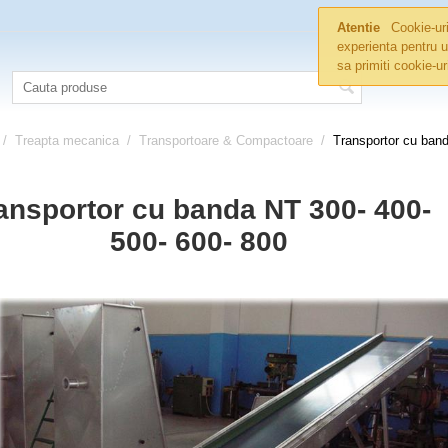
Atentie
Cookie-uri
experienta pentru u
sa primiti cookie-u
/
Treapta mecanica
/
Transportoare & Compactoare
/
Transportor cu band
ansportor cu banda NT 300- 400-
500- 600- 800