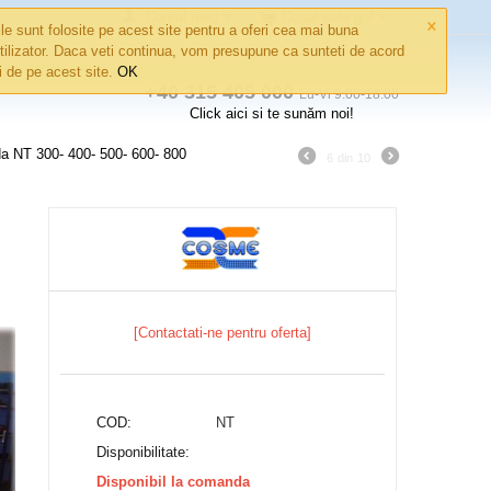
×
Contul meu
Coșul este gol
le sunt folosite pe acest site pentru a oferi cea mai buna
tilizator. Daca veti continua, vom presupune ca sunteti de acord
ri de pe acest site.
OK
+40 315 405 000
Lu-Vi 9:00-18:00
Click aici si te sunăm noi!
a NT 300- 400- 500- 600- 800
6
din
10
[Contactati-ne pentru oferta]
COD:
NT
Disponibilitate:
Disponibil la comanda