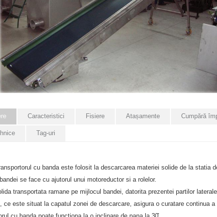
ere
Caracteristici
Fisiere
Atașamente
Cumpără îm
ehnice
Tag-uri
ansportorul cu banda este folosit la descarcarea materiei solide de la statia d
andei se face cu ajutorul unui motoreductor si a rolelor.
lida transportata ramane pe mijlocul bandei, datorita prezentei partilor laterale
, ce este situat la capatul zonei de descarcare, asigura o curatare continua a
rul cu banda poate functiona la o inclinare de pana la 30̊ .