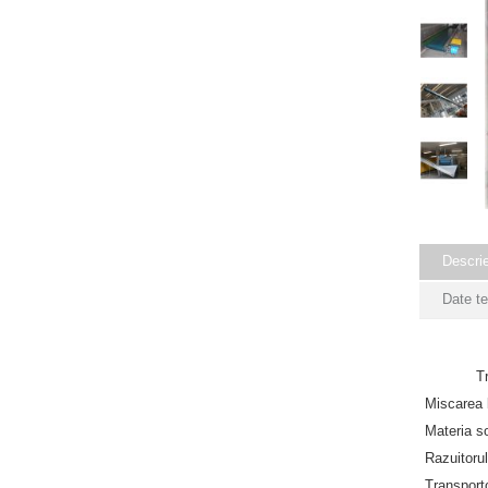
Descri
Date t
Tr
Miscarea b
Materia so
Razuitorul
Transporto