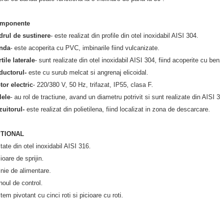
mponente
 de sustinere
- este realizat din profile din otel inoxidabil AISI 304.
da
- este acoperita cu PVC, imbinarile fiind vulcanizate.
tile laterale
- sunt realizate din otel inoxidabil AISI 304, fiind acoperite cu ben
ductorul-
este cu
surub melcat si angrenaj elicoidal.
or electric
- 220/380 V, 50 Hz, trifazat, IP55, clasa F.
lele
- au rol de tractiune, avand un diametru potrivit si sunt realizate din AISI 
zuitorul-
este realizat din polietilena, fiind localizat in zona de descarcare.
TIONAL
tate din otel inoxidabil AISI 316.
ioare de sprijin.
nie de alimentare.
oul de control.
tem pivotant cu cinci roti si picioare cu roti.