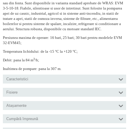
sau din fonta. Sunt disponibile in varianta standard aprobate de WRAS: EVM
3-5-10-18. Fiabile, silentioase si usor de intretinut. Sunt folosite la pomparea
apei de uz casnic, industrial, agricol si in sisteme anti-incendiu, in statii de
tratare a apei, statii de osmoza inversa, sisteme de filtrare, etc., alimentarea
boilerelor si pentru sisteme de spalare, incalzire, refrigerare si conditionare a
aerului. Structura robusta, disponibile cu motoare standard IEC.
Presiunea maxima de operare: 16 bari, 25 bari; 30 bari pentru modelele EVM
32-EVM45;
Temperatura lichidului: de la -15 °C la +120 °C;
3
Debit: pana la 84 m
/h;
Inaltimea de pompare: pana la 307 m.
Caracteristici
Fisiere
Atașamente
Cumpără împreună