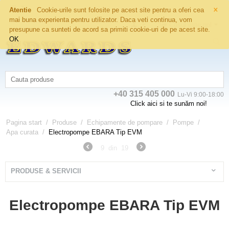
×
Atentie
Cookie-urile sunt folosite pe acest site pentru a oferi cea
mai buna experienta pentru utilizator. Daca veti continua, vom
Coșul este gol
presupune ca sunteti de acord sa primiti cookie-uri de pe acest site.
OK
+40 315 405 000
Lu-Vi 9:00-18:00
Click aici si te sunăm noi!
Pagina start
/
Produse
/
Echipamente de pompare
/
Pompe
/
Apa curata
/
Electropompe EBARA Tip EVM
9
din
19
PRODUSE & SERVICII
Electropompe EBARA Tip EVM