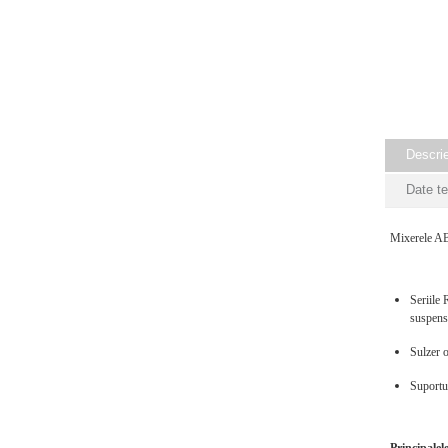
Descri
Date t
Mixerele ABS
Seriile 
suspensi
Sulzer o
Suportul