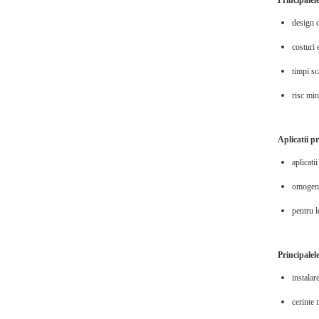
Principalele
design c
costuri 
timpi sc
risc min
Aplicatii pr
aplicati
omogeniz
pentru 
Principalele
instalar
cerinte 