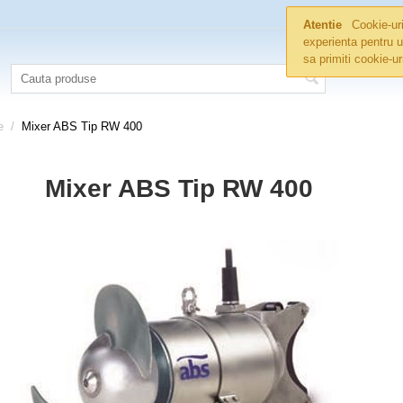
Atentie
Cookie-uri
experienta pentru u
sa primiti cookie-u
e
/
Mixer ABS Tip RW 400
Mixer ABS Tip RW 400