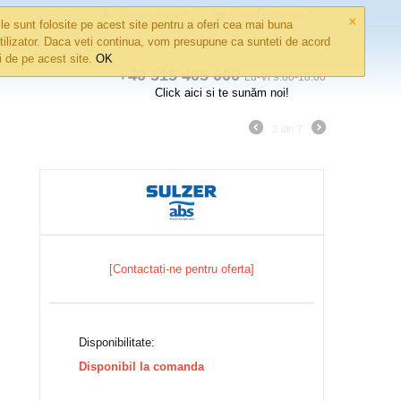
×
Contul meu
Coșul este gol
le sunt folosite pe acest site pentru a oferi cea mai buna
tilizator. Daca veti continua, vom presupune ca sunteti de acord
ri de pe acest site.
OK
+40 315 405 000
Lu-Vi 9:00-18:00
Click aici si te sunăm noi!
2
din
7
[Contactati-ne pentru oferta]
Disponibilitate:
Disponibil la comanda