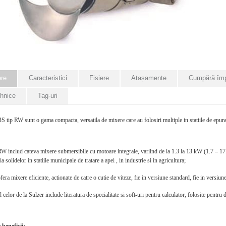
ere
Caracteristici
Fisiere
Atașamente
Cumpără îm
ehnice
Tag-uri
 tip RW sunt o gama compacta, versatila de mixere care au folosiri multiple in statiile de epurar
RW includ cateva mixere submersibile cu motoare integrale, variind de la 1.3 la 13 kW (1.7 – 17.5
a solidelor in statiile municipale de tratare a apei , in industrie si in agricultura;
fera mixere eficiente, actionate de catre o cutie de viteze, fie in versiune standard, fie in versiune
 celor de la Sulzer include literatura de specialitate si soft-uri pentru calculator, folosite pentru 