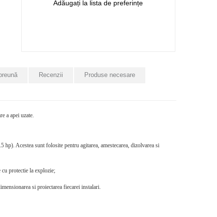
Adăugați la lista de preferințe
preună
Recenzii
Produse necesare
e a apei uzate.
 hp). Acestea sunt folosite pentru agitarea, amestecarea, dizolvarea si
 cu protectie la explozie;
dimensionarea si proiectarea fiecarei instalari.