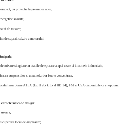
 beneficii:
ompact, cu protectie la presiunea apei;
energetice scazute;
azuti de mixare;
im de supraincalzire a motorului.
incipale:
i de mixare si agitare in statiile de epurare a apei uzate si in zonele industriale;
area suspensiilor si a namolurilor foarte concentrate;
locatii hazardoase ATEX (Ex II 2G k Ex d IIB T4), FM si CSA disponibile ca si optiune;
 caracteristici de design:
e usoara;
mici pentru locul de amplasare;