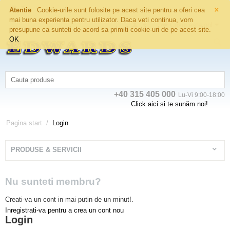
×
Atentie
Cookie-urile sunt folosite pe acest site pentru a oferi cea
mai buna experienta pentru utilizator. Daca veti continua, vom
Coșul este gol
presupune ca sunteti de acord sa primiti cookie-uri de pe acest site.
OK
+40 315 405 000
Lu-Vi 9:00-18:00
Click aici si te sunăm noi!
Pagina start
/
Login
PRODUSE & SERVICII
Nu sunteti membru?
Creati-va un cont in mai putin de un minut!.
Inregistrati-va pentru a crea un cont nou
Login