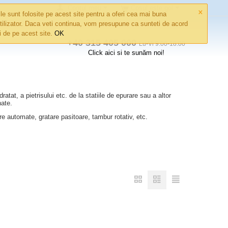
×
Contul meu
Coșul este gol
le sunt folosite pe acest site pentru a oferi cea mai buna
tilizator. Daca veti continua, vom presupune ca sunteti de acord
ri de pe acest site.
OK
+40 315 405 000
Lu-Vi 9:00-18:00
Click aici si te sunăm noi!
at, a pietrisului etc. de la statiile de epurare sau a altor
nate.
utomate, gratare pasitoare, tambur rotativ, etc.