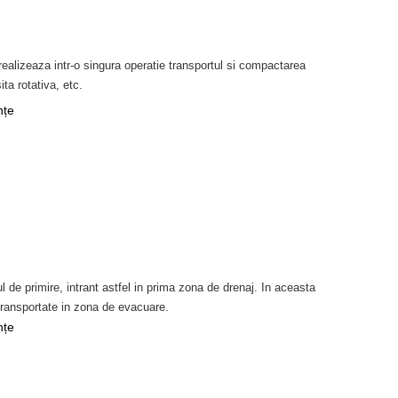
ealizeaza intr-o singura operatie transportul si compactarea
ita rotativa, etc.
nțe
de primire, intrant astfel in prima zona de drenaj. In aceasta
transportate in zona de evacuare.
nțe