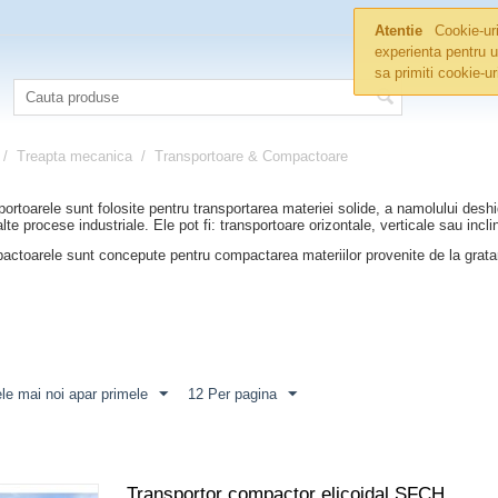
Atentie
Cookie-uri
experienta pentru u
sa primiti cookie-u
/
Treapta mecanica
/
Transportoare & Compactoare
rele sunt folosite pentru transportarea materiei solide, a namolului deshidrat
alte procese industriale. Ele pot fi: transportoare orizontale, verticale sau incli
ele sunt concepute pentru compactarea materiilor provenite de la gratare a
le mai noi apar primele
12 Per pagina
Transportor compactor elicoidal SFCH